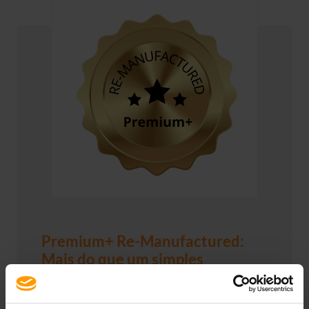
Premium+ Re-Manufactured:
Mais do que um simples
Refurbishing