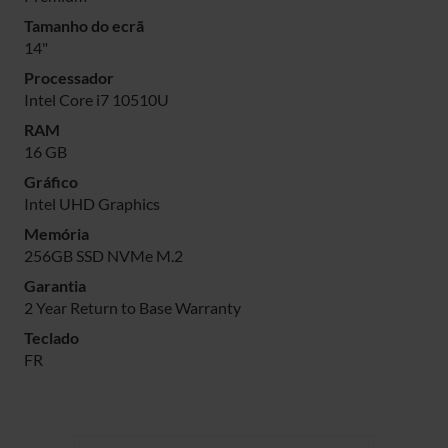
Tamanho do ecrã
14"
Processador
Intel Core i7 10510U
RAM
16 GB
Gráfico
Intel UHD Graphics
Memória
256GB SSD NVMe M.2
Garantia
2 Year Return to Base Warranty
Teclado
FR