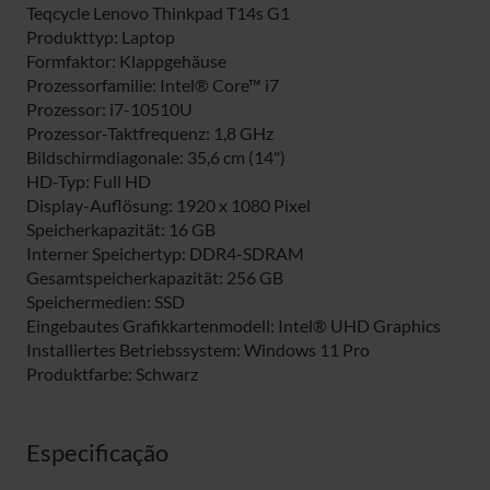
Teqcycle Lenovo Thinkpad T14s G1
Produkttyp: Laptop
Formfaktor: Klappgehäuse
Prozessorfamilie: Intel® Core™ i7
Prozessor: i7-10510U
Prozessor-Taktfrequenz: 1,8 GHz
Bildschirmdiagonale: 35,6 cm (14")
HD-Typ: Full HD
Display-Auflösung: 1920 x 1080 Pixel
Speicherkapazität: 16 GB
Interner Speichertyp: DDR4-SDRAM
Gesamtspeicherkapazität: 256 GB
Speichermedien: SSD
Eingebautes Grafikkartenmodell: Intel® UHD Graphics
Installiertes Betriebssystem: Windows 11 Pro
Produktfarbe: Schwarz
Especificação