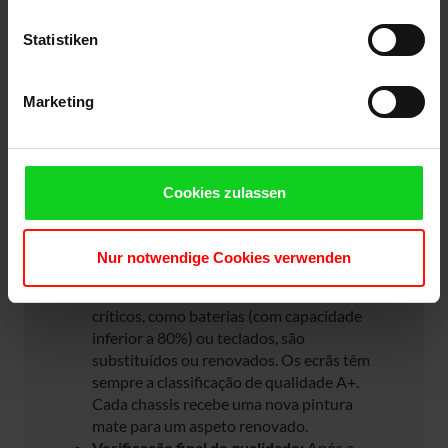
O que significa Premium+ Re-
Manufacturing na prática?
Statistiken
Diferente do refurbishing tradicional, os nossos
equipamentos são tecnicamente, esteticamente
Marketing
e funcionalmente como novos – mas com um
preço muito inferior ao de equipamentos novos.
Pré-seleção rigorosa:
Apenas
Cookies zulassen
equipamentos praticamente impecáveis
são aceites. Dispositivos com pequenos
danos ou sinais visíveis de uso não são
Nur notwendige Cookies verwenden
considerados.
Revisão abrangente:
Componentes
críticos, como baterias (com capacidade
inferior a 80%) ou teclados, são
substituídos ou renovados. Os ecrãs têm
sempre a classificação de qualidade A+.
Cada chassis recebe uma nova pintura
mate para um aspeto renovado.
Verificação final de qualidade:
Após a