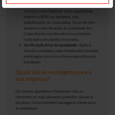
Revisão abrangente:
Componentes
críticos, como baterias (com capacidade
inferior a 80%) ou teclados, são
substituídos ou renovados. Os ecrãs têm
sempre a classificação de qualidade A+.
Cada chassis recebe uma nova pintura
mate para um aspeto renovado.
Verificação final de qualidade:
Após a
revisão completa, cada notebook é testado
e entregue com um sistema operativo pré-
instalado.
Quais são as vantagens para a
sua empresa?
Os nossos aparelhos Premium+ não só
oferecem os mais elevados padrões visuais e
técnicos, como também vantagens claras para
as empresas: