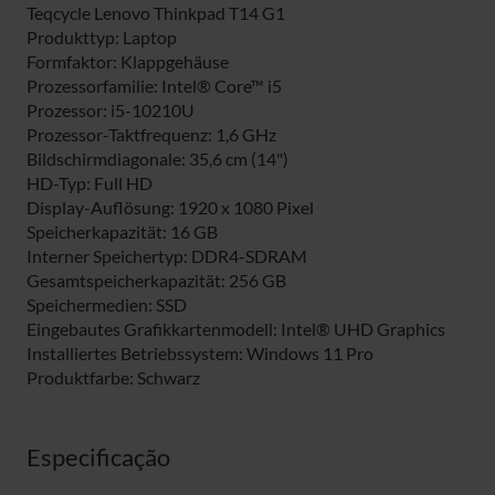
Teqcycle Lenovo Thinkpad T14 G1
Produkttyp: Laptop
Formfaktor: Klappgehäuse
Prozessorfamilie: Intel® Core™ i5
Prozessor: i5-10210U
Prozessor-Taktfrequenz: 1,6 GHz
Bildschirmdiagonale: 35,6 cm (14")
HD-Typ: Full HD
Display-Auflösung: 1920 x 1080 Pixel
Speicherkapazität: 16 GB
Interner Speichertyp: DDR4-SDRAM
Gesamtspeicherkapazität: 256 GB
Speichermedien: SSD
Eingebautes Grafikkartenmodell: Intel® UHD Graphics
Installiertes Betriebssystem: Windows 11 Pro
Produktfarbe: Schwarz
Especificação