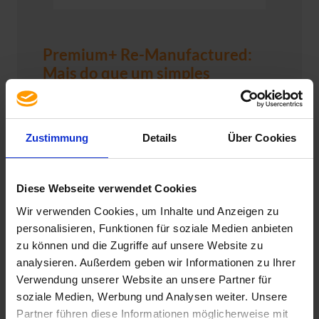
Premium+ Re-Manufactured:
Mais do que um simples
Refurbishing
Na usedSoft, trabalhamos para oferecer o
Zustimmung
Details
Über Cookies
melhor aos nossos clientes – sem
compromissos. Isso significa:
qualidade e
desempenho máximos
, aliando uma
poupança
significativa em comparação com a compra de
Diese Webseite verwendet Cookies
novos equipamentos
. É por isso que
Wir verwenden Cookies, um Inhalte und Anzeigen zu
escolhemos disponibilizar hardware Re-
personalisieren, Funktionen für soziale Medien anbieten
Manufactured em qualidade Premium+ –
um
zu können und die Zugriffe auf unsere Website zu
processo de revisão geral que supera
analysieren. Außerdem geben wir Informationen zu Ihrer
amplamente o refurbishing tradicional.
Verwendung unserer Website an unsere Partner für
O nosso hardware Re-Manufactured estabelece
soziale Medien, Werbung und Analysen weiter. Unsere
novos padrões em qualidade, sustentabilidade e
Partner führen diese Informationen möglicherweise mit