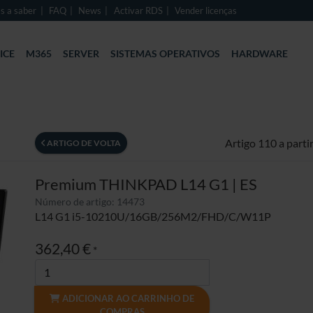
s a saber
FAQ
News
Activar RDS
Vender licenças
ICE
M365
SERVER
SISTEMAS OPERATIVOS
HARDWARE
Artigo 110 a parti
ARTIGO DE VOLTA
Premium THINKPAD L14 G1 | ES
Número de artigo: 14473
L14 G1 i5-10210U/16GB/256M2/FHD/C/W11P
362,40 €
*
ADICIONAR AO CARRINHO DE
COMPRAS