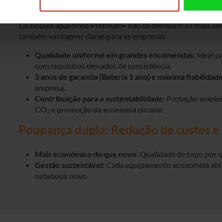
Quais são as vantagens para a sua em
Os nossos aparelhos Premium+ não só oferecem os mais elev
também vantagens claras para as empresas:
Qualidade uniforme em grandes encomendas:
Ideal p
com requisitos elevados de consistência.
3 anos de garantia (Bateria 1 ano) e máxima fiabilidade
empresa.
Contribuição para a sustentabilidade:
Proteção ambien
CO
e promoção da economia circular.
2
Poupança dupla: Redução de custos e
Mais económico do que novo:
Qualidade de topo por u
Gestão sustentável:
Cada equipamento economiza até
notebook novo.