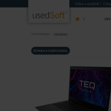
Sobre a usedSoft
Coisa
|
OFF
Você está aqui:
Hardware
PARA A VISÃO GERAL