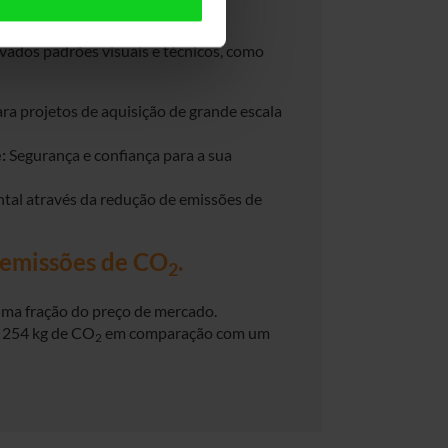
presa?
ados padrões visuais e técnicos, como
ara projetos de aquisição de grande escala
:
Segurança e confiança para a sua
tal através da redução de emissões de
 emissões de CO
.
2
ma fração do preço de mercado.
 254 kg de CO
em comparação com um
2