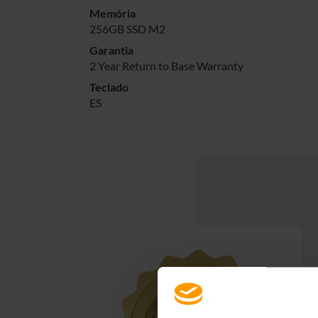
Memória
256GB SSD M2
Garantia
2 Year Return to Base Warranty
Teclado
ES