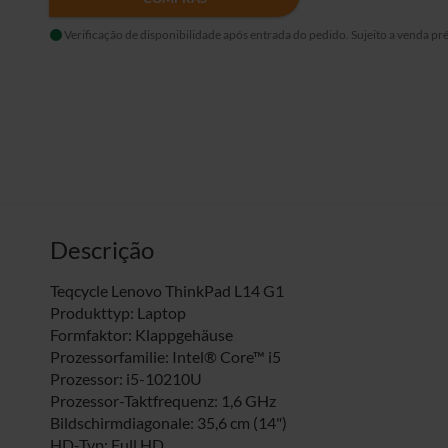
Verificação de disponibilidade após entrada do pedido. Sujeito a venda pré
Descrição
Teqcycle Lenovo ThinkPad L14 G1
Produkttyp: Laptop
Formfaktor: Klappgehäuse
Prozessorfamilie: Intel® Core™ i5
Prozessor: i5-10210U
Prozessor-Taktfrequenz: 1,6 GHz
Bildschirmdiagonale: 35,6 cm (14")
HD-Typ: Full HD