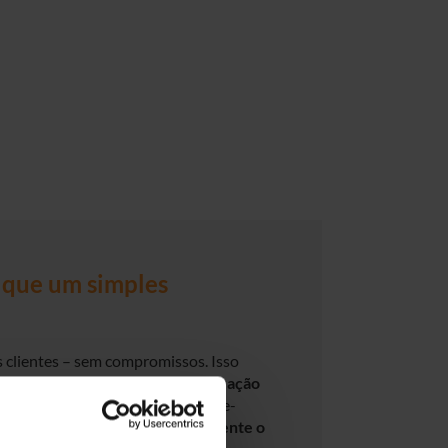
que um simples
 clientes – sem compromissos. Isso
oupança significativa em comparação
olhemos disponibilizar hardware Re-
evisão geral que supera amplamente o