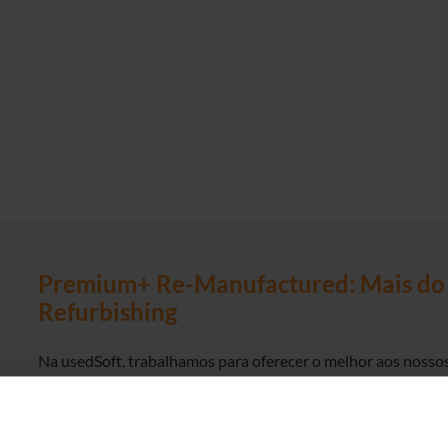
Premium+ Re-Manufactured: Mais do 
Refurbishing
Na usedSoft, trabalhamos para oferecer o melhor aos nossos
significa:
qualidade e desempenho máximos
, aliando uma
p
com a compra de novos equipamentos
. É por isso que esc
Manufactured em qualidade Premium+ –
um processo de r