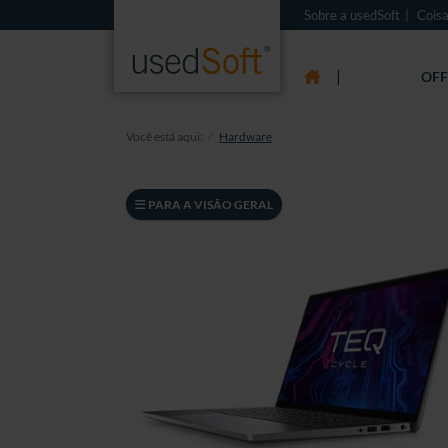
Sobre a usedSoft
Coisa
|
OFF
Você está aqui:
Hardware
PARA A VISÃO GERAL