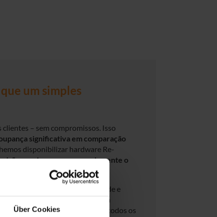
que um simples
 clientes – sem compromissos. Isso
oupança significativa em comparação
olhemos disponibilizar hardware Re-
evisão geral que supera amplamente o
es em qualidade, sustentabilidade e
speção técnica, mas também a uma
Über Cookies
e cada componente. E o melhor: todos os