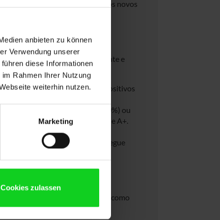
ano) – mais do que muitos produtos novos
turing na prática?
 Medien anbieten zu können
hrer Verwendung unserer
tos são tecnicamente, esteticamente e
 führen diese Informationen
rior ao de equipamentos novos.
ie im Rahmen Ihrer Nutzung
Webseite weiterhin nutzen.
e impecáveis são aceites. Dispositivos
considerados.
ias (com capacidade inferior a 80%) ou
empre a classificação de qualidade A+.
Marketing
speto renovado.
, cada notebook é testado e entregue
presa?
Cookies zulassen
ados padrões visuais e técnicos, como