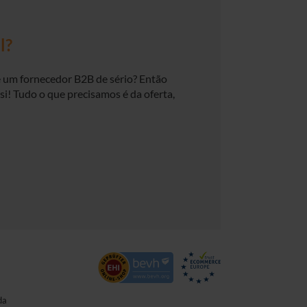
l?
e um fornecedor B2B de sério? Então
i! Tudo o que precisamos é da oferta,
da