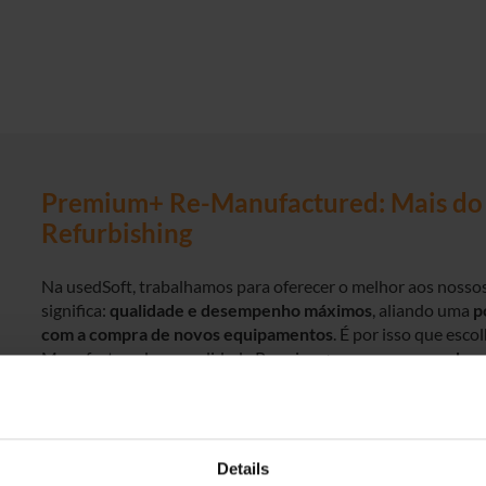
Premium+ Re-Manufactured: Mais do 
Refurbishing
Na usedSoft, trabalhamos para oferecer o melhor aos nossos
significa:
qualidade e desempenho máximos
, aliando uma
p
com a compra de novos equipamentos
. É por isso que esc
Manufactured em qualidade Premium+ –
um processo de r
refurbishing tradicional.
O nosso hardware Re-Manufactured estabelece novos padrõ
rentabilidade. Cada notebook é submetido não só a uma in
Details
desmontagem completa, permitindo a limpeza e renovação d