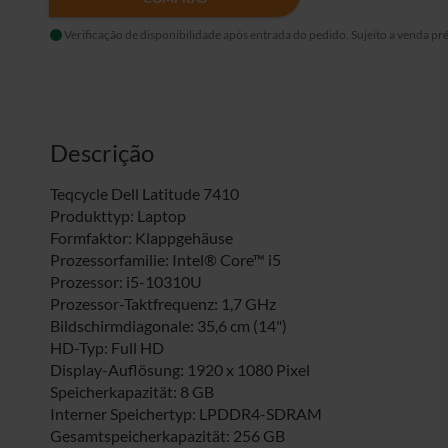
Verificação de disponibilidade após entrada do pedido. Sujeito a venda pré
Descrição
Teqcycle Dell Latitude 7410
Produkttyp: Laptop
Formfaktor: Klappgehäuse
Prozessorfamilie: Intel® Core™ i5
Prozessor: i5-10310U
Prozessor-Taktfrequenz: 1,7 GHz
Bildschirmdiagonale: 35,6 cm (14")
HD-Typ: Full HD
Display-Auflösung: 1920 x 1080 Pixel
Speicherkapazität: 8 GB
Interner Speichertyp: LPDDR4-SDRAM
Gesamtspeicherkapazität: 256 GB