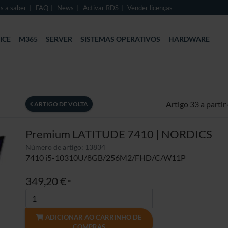
s a saber
FAQ
News
Activar RDS
Vender licenças
ICE
M365
SERVER
SISTEMAS OPERATIVOS
HARDWARE
Artigo 33 a partir
ARTIGO DE VOLTA
Premium LATITUDE 7410 | NORDICS
Número de artigo: 13834
7410 i5-10310U/8GB/256M2/FHD/C/W11P
349,20 €
*
ADICIONAR AO CARRINHO DE
COMPRAS