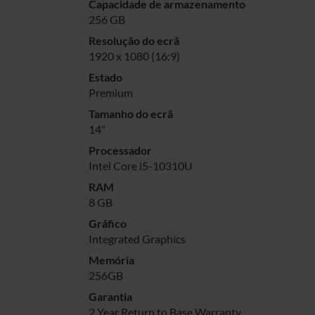
Capacidade de armazenamento
256 GB
Resolução do ecrã
1920 x 1080 (16:9)
Estado
Premium
Tamanho do ecrã
14"
Processador
Intel Core i5-10310U
RAM
8 GB
Gráfico
Integrated Graphics
Memória
256GB
Garantia
2 Year Return to Base Warranty