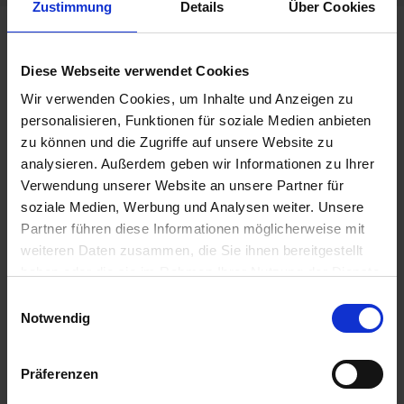
Zustimmung
Details
Über Cookies
Diese Webseite verwendet Cookies
Wir verwenden Cookies, um Inhalte und Anzeigen zu
personalisieren, Funktionen für soziale Medien anbieten
zu können und die Zugriffe auf unsere Website zu
analysieren. Außerdem geben wir Informationen zu Ihrer
Verwendung unserer Website an unsere Partner für
soziale Medien, Werbung und Analysen weiter. Unsere
Partner führen diese Informationen möglicherweise mit
weiteren Daten zusammen, die Sie ihnen bereitgestellt
11. Giugno 2026
haben oder die sie im Rahmen Ihrer Nutzung der Dienste
gesammelt haben. Sie geben Einwilligung zu unseren
Einwilligungsauswahl
Tabellone usedSoft dei Mondiali di
Cookies, wenn Sie unsere Webseite weiterhin nutzen.
Notwendig
calcio 2026: scarica gratuitamente il
PDF
Präferenzen