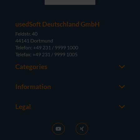
usedSoft Deutschland GmbH
Feldstr. 40
44141 Dortmund
Telefon: +49 231 / 9999 1000
Telefax: +49 231 / 9999 1005
Categories
Office
M365
Information
Server
Contact us
Operating Systems
About usedSoft
Hardware
Legal
Worth knowing
Imprint
FAQ
Terms and Conditions
News
Purchase GT
RDS Activation
Right of Withdrawal
Sell licences