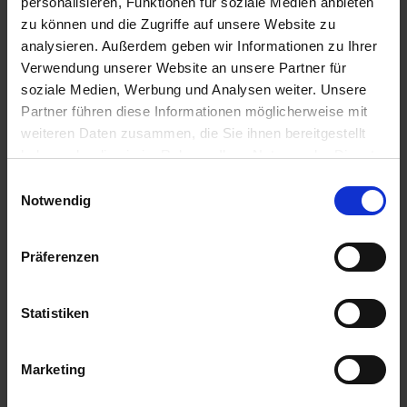
personalisieren, Funktionen für soziale Medien anbieten
zu können und die Zugriffe auf unsere Website zu
analysieren. Außerdem geben wir Informationen zu Ihrer
Verwendung unserer Website an unsere Partner für
Microsoft Word LTSC 2021 Volume Licence
soziale Medien, Werbung und Analysen weiter. Unsere
Volume licence
Partner führen diese Informationen möglicherweise mit
weiteren Daten zusammen, die Sie ihnen bereitgestellt
haben oder die sie im Rahmen Ihrer Nutzung der Dienste
gesammelt haben. Sie geben Einwilligung zu unseren
Einwilligungsauswahl
MORE INFORMATION
Cookies, wenn Sie unsere Webseite weiterhin nutzen.
Notwendig
Präferenzen
Statistiken
Marketing