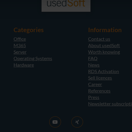
Categories
Information
Office
Contact us
M365
About usedSoft
Server
Worth knowing
Operating Systems
FAQ
Hardware
News
RDS Activation
Sell licences
Career
References
Press
Newsletter subscript