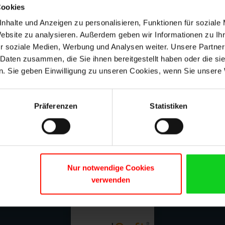
Cookies
nhalte und Anzeigen zu personalisieren, Funktionen für soziale
Volume licences are perfect for businesses as they simplify t
software across multiple devices. Additionally, they offer extr
Website zu analysieren. Außerdem geben wir Informationen zu I
price. Interested in learning more? Read our info page.
r soziale Medien, Werbung und Analysen weiter. Unsere Partner
 Daten zusammen, die Sie ihnen bereitgestellt haben oder die s
MORE ON VOLUME LICENCES
. Sie geben Einwilligung zu unseren Cookies, wenn Sie unsere 
Präferenzen
Statistiken
Free shipping
No minimum order v
Nur notwendige Cookies
verwenden