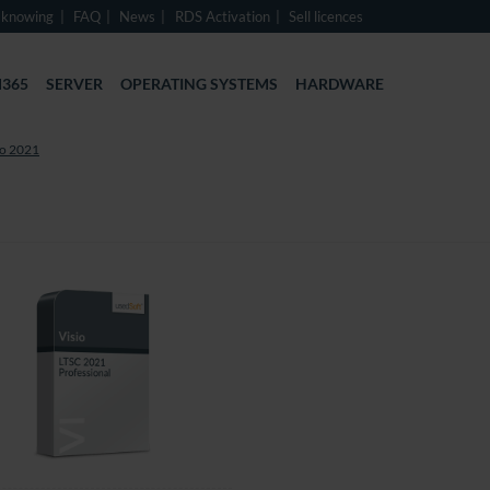
 knowing
FAQ
News
RDS Activation
Sell licences
365
SERVER
OPERATING SYSTEMS
HARDWARE
io 2021