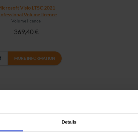
icrosoft Visio LTSC 2021
ofessional Volume licence
Volume licence
369,40 €
MORE INFORMATION
Details
What are volume licences?