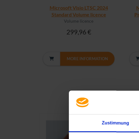
Microsoft Visio LTSC 2024
M
Standard Volume licence
Pr
Volume licence
299,96 €
MORE INFORMATION
Zustimmung