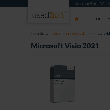
About usedSoft
Worth
|
OFFICE
M
You are here:
Office
Microsoft Visio
Microsoft Vis
Microsoft Visio 2021