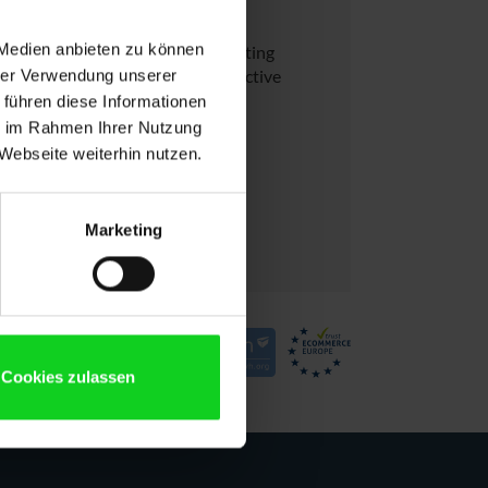
 Medien anbieten zu können
he process of installing and activating
a features – all of this at an attractive
hrer Verwendung unserer
 führen diese Informationen
ie im Rahmen Ihrer Nutzung
Webseite weiterhin nutzen.
Marketing
alue
Cookies zulassen