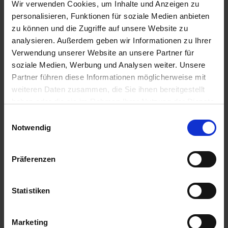
Wir verwenden Cookies, um Inhalte und Anzeigen zu
Das Arbeiten mit Microsoft Office ist einfacher als jemals
personalisieren, Funktionen für soziale Medien anbieten
zuvor und Sie behalten eine bessere Übersicht über Ihre
zu können und die Zugriffe auf unsere Website zu
erstellten Dokumente und Aufgaben.
analysieren. Außerdem geben wir Informationen zu Ihrer
Achtung! Windows Installer Versionen (MSI) können
Verwendung unserer Website an unsere Partner für
nicht neben Klick-und-Los (Click-and-Run) Versionen
soziale Medien, Werbung und Analysen weiter. Unsere
installiert werden!
Partner führen diese Informationen möglicherweise mit
weiteren Daten zusammen, die Sie ihnen bereitgestellt
haben oder die sie im Rahmen Ihrer Nutzung der Dienste
gesammelt haben. Sie geben Einwilligung zu unseren
Spezifikation
Einwilligungsauswahl
Cookies, wenn Sie unsere Webseite weiterhin nutzen.
Notwendig
Lieferumfang
Lizenzrecht
Präferenzen
Sprache
Single Language
Version
Statistiken
2016 Standard
Zustand
Marketing
gebraucht