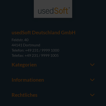
usedSoft Deutschland GmbH
Feldstr. 40
44141 Dortmund
Telefon: +49 231 / 9999 1000
Telefax: +49 231 / 9999 1005
Kategorien
Office-Software
M365
Informationen
Server-Software
Ansprechpartner
Betriebssysteme
Über usedSoft
Hardware
Rechtliches
Wissenswertes
Impressum
FAQ