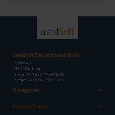
usedSoft Deutschland GmbH
Feldstr. 40
44141 Dortmund
Telefon: +49 231 / 9999 1000
Telefax: +49 231 / 9999 1005
Kategorien
Office-Software
M365
Informationen
Server-Software
Ansprechpartner
Betriebssysteme