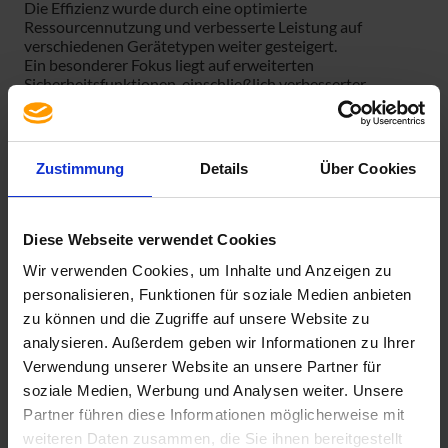
Die Effizienz wurde durch eine optimierte
Ressourcennutzung und verbesserte Leistung auf
verschiedenen Gerätetypen weiter gesteigert.
Ein besonderer Fokus liegt auf erweiterten
Sicherheitsfunktionen, einschließlich verbesserter
Bedrohungserkennung, integriertem Schutz vor Malware
und Datenschutzkontrollen.
Windows 10 Enterprise LTSC 2021 stellt somit eine
fortschrittliche, zuverlässige und sichere Plattform dar, die
Zustimmung
Details
Über Cookies
Unternehmen für nachhaltigen geschäftlichen Erfolg
rüstet.
Es handelt sich hierbei um eine Upgrade-Lizenz. Diese erfordert ein
Diese Webseite verwendet Cookies
qualifizierendes Betriebssystem, beispielsweise Windows XP/7/8/8.1
Wir verwenden Cookies, um Inhalte und Anzeigen zu
Pro.
personalisieren, Funktionen für soziale Medien anbieten
zu können und die Zugriffe auf unsere Website zu
analysieren. Außerdem geben wir Informationen zu Ihrer
Verwendung unserer Website an unsere Partner für
soziale Medien, Werbung und Analysen weiter. Unsere
Spezifikation
Partner führen diese Informationen möglicherweise mit
weiteren Daten zusammen, die Sie ihnen bereitgestellt