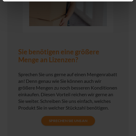
Sie benötigen eine größere
Menge an Lizenzen?
Sprechen Sie uns gerne auf einen Mengenrabatt
an! Denn genau wie Sie können auch wir
größere Mengen zu noch besseren Konditionen
einkaufen. Diesen Vorteil reichen wir gerne an
Sie weiter. Schreiben Sie uns einfach, welches
Produkt Sie in welcher Stückzahl benötigen.
SPRECHEN SIE UNS AN