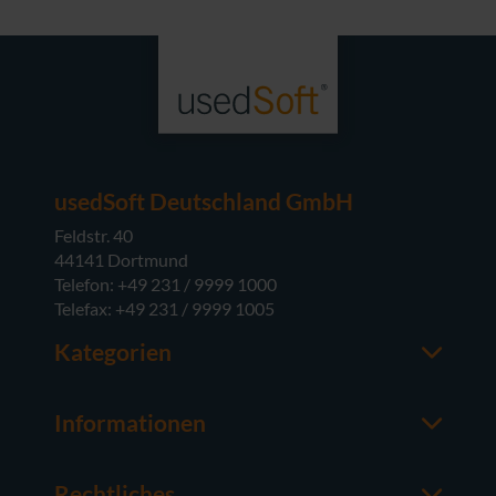
usedSoft Deutschland GmbH
Feldstr. 40
44141 Dortmund
Telefon: +49 231 / 9999 1000
Telefax: +49 231 / 9999 1005
Kategorien
Office-Software
M365
Informationen
Server-Software
Ansprechpartner
Betriebssysteme
Über usedSoft
Hardware
Rechtliches