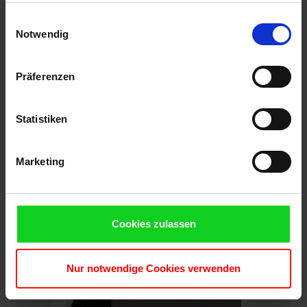
Sprache
Single Language
gesammelt haben. Sie geben Einwilligung zu unseren
Einwilligungsauswahl
Cookies, wenn Sie unsere Webseite weiterhin nutzen.
Notwendig
Version
2016 Professional
Zustand
Präferenzen
gebraucht
Statistiken
Marketing
Cookies zulassen
Nur notwendige Cookies verwenden