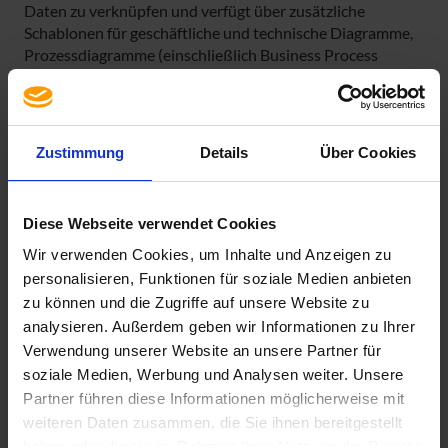
Daten zu verknüpfen und verfügt über zusätzliche
Schablonen für geschäftliche und technische Diagramme,
Prozessdiagramme (einschließlich Business Process
Model and Notation [BPMN] 2.0), Karten und Grundrisse,
Netzwerkdiagramme sowie Software- und
Datenbankdiagramme. Des Weiteren wird die
Zusammenarbeit in Ihrem Team noch besser unterstützt,
Zustimmung
Details
Über Cookies
indem mehrere Personen gleichzeitig am selben Diagramm
arbeiten können.
Diese Webseite verwendet Cookies
Achtung! Windows Installer Versionen können nicht
neben Klick-und-Los (Click-and-Run) Versionen
Wir verwenden Cookies, um Inhalte und Anzeigen zu
installiert werden!
personalisieren, Funktionen für soziale Medien anbieten
zu können und die Zugriffe auf unsere Website zu
analysieren. Außerdem geben wir Informationen zu Ihrer
Verwendung unserer Website an unsere Partner für
Spezifikation
soziale Medien, Werbung und Analysen weiter. Unsere
Lieferumfang
Partner führen diese Informationen möglicherweise mit
Lizenzrecht inkl. DVD
weiteren Daten zusammen, die Sie ihnen bereitgestellt
haben oder die sie im Rahmen Ihrer Nutzung der Dienste