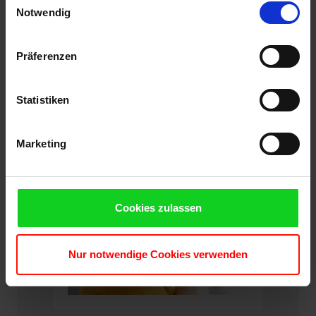
2019
Cookies, wenn Sie unsere Webseite weiterhin nutzen.
Notwendig
Zustand
gebraucht
Präferenzen
Statistiken
Marketing
Cookies zulassen
Nur notwendige Cookies verwenden