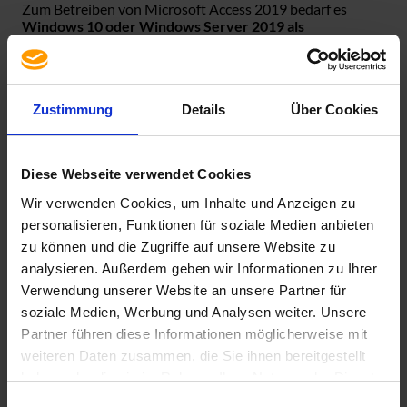
Zum Betreiben von Microsoft Access 2019 bedarf es
Windows 10 oder Windows Server 2019 als
Betriebssystem
. Ältere Betriebssysteme sind nicht
kompatibel.
Zur Installation von Microsoft Access 2019 ist unbedingt
Zustimmung
Details
Über Cookies
eine aktive Internetverbindung erforderlich.
Achtung! Windows Installer Versionen (MSI) können
nicht neben Klick-und-Los (Click-and-Run) Versionen
Diese Webseite verwendet Cookies
installiert werden!
Wir verwenden Cookies, um Inhalte und Anzeigen zu
personalisieren, Funktionen für soziale Medien anbieten
zu können und die Zugriffe auf unsere Website zu
Spezifikation
analysieren. Außerdem geben wir Informationen zu Ihrer
Verwendung unserer Website an unsere Partner für
Lieferumfang
soziale Medien, Werbung und Analysen weiter. Unsere
Lizenzrecht
Partner führen diese Informationen möglicherweise mit
Sprache
weiteren Daten zusammen, die Sie ihnen bereitgestellt
Single Language
haben oder die sie im Rahmen Ihrer Nutzung der Dienste
Version
gesammelt haben. Sie geben Einwilligung zu unseren
Einwilligungsauswahl