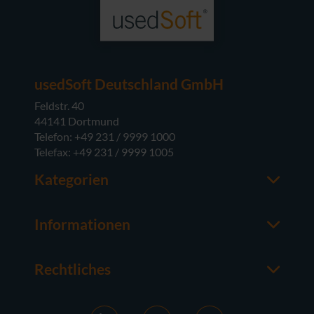
usedSoft Deutschland GmbH
Feldstr. 40
44141 Dortmund
Telefon: +49 231 / 9999 1000
Telefax: +49 231 / 9999 1005
Kategorien
Office-Software
M365
Informationen
Server-Software
Ansprechpartner
Betriebssysteme
Über usedSoft
Hardware
Rechtliches
Wissenswertes
Impressum
FAQ
AGB
News