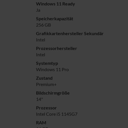
Windows 11 Ready
Ja
Speicherkapazität
256 GB
Grafikkartenhersteller Sekundär
Intel
Prozessorhersteller
Intel
Systemtyp
Windows 11 Pro
Zustand
Premium+
Bildschirmgröße
14"
Prozessor
Intel Core i5 1145G7
RAM