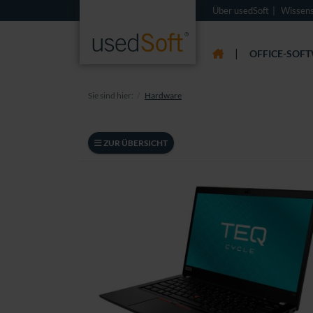
Über usedSoft
Wissen
|
OFFICE-SOF
Sie sind hier:
Hardware
ZUR ÜBERSICHT