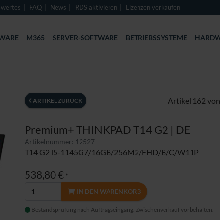
swertes
FAQ
News
RDS aktivieren
Lizenzen verkaufen
TWARE
M365
SERVER-SOFTWARE
BETRIEBSSYSTEME
HARDW
Artikel 162 vo
ARTIKEL ZURÜCK
Premium+ THINKPAD T14 G2 | DE
Artikelnummer: 12527
T14 G2 i5-1145G7/16GB/256M2/FHD/B/C/W11P
538,80 €
*
IN DEN WARENKORB
Bestandsprüfung nach Auftragseingang. Zwischenverkauf vorbehalten.