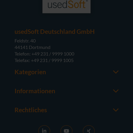
usedSoft Deutschland GmbH
Feldstr. 40
44141 Dortmund
Telefon: +49 231 / 9999 1000
Telefax: +49 231 / 9999 1005
Kategorien
Office-Software
M365
Informationen
Server-Software
Ansprechpartner
Betriebssysteme
Über usedSoft
Hardware
Rechtliches
Wissenswertes
Impressum
FAQ
AGB
News
Ankaufs-AGB
RDS aktivieren