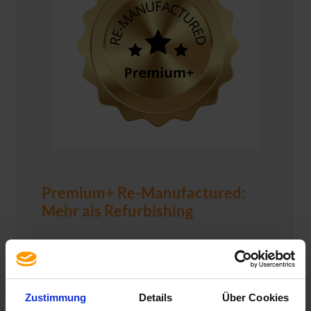
Premium+ Re-Manufactured:
Mehr als Refurbishing
Wir stehen mit usedSoft dafür, das Beste für
unsere Kunden herauszuholen – ohne
Kompromisse. Das bedeutet:
keine Abstriche
bei Qualität und Leistung
und gleichzeitig eine
Zustimmung
Details
Über Cookies
erhebliche
Kostenersparnis im Vergleich zum