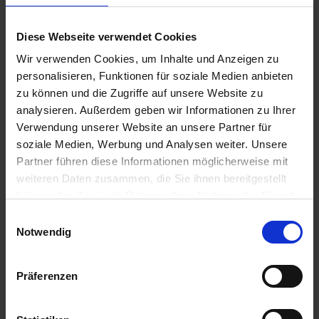
Neukauf
. Deshalb haben wir uns bewusst
entschieden, Ihnen Re-Manufactured-
Diese Webseite verwendet Cookies
Hardware in der Premium+ Qualität anzubieten
– eine
Generalüberholung, die weit über
Wir verwenden Cookies, um Inhalte und Anzeigen zu
gewöhnliches Refurbishing hinausgeht
.
personalisieren, Funktionen für soziale Medien anbieten
zu können und die Zugriffe auf unsere Website zu
Unsere Re-Manufactured-Hardware setzt neue
analysieren. Außerdem geben wir Informationen zu Ihrer
Maßstäbe in Qualität, Nachhaltigkeit und
Verwendung unserer Website an unsere Partner für
Wirtschaftlichkeit. Jedes Notebook wird nicht
soziale Medien, Werbung und Analysen weiter. Unsere
nur technisch überprüft, sondern auch
Partner führen diese Informationen möglicherweise mit
vollständig zerlegt, damit jedes Einzelteil
gereinigt und erneuert werden kann. Und das
weiteren Daten zusammen, die Sie ihnen bereitgestellt
Beste: Alle Geräte kommen
mit 3 Jahren
haben oder die sie im Rahmen Ihrer Nutzung der Dienste
Garantie
(Batterie 1-Jahr) – länger als bei vielen
gesammelt haben. Sie geben Einwilligung zu unseren
Einwilligungsauswahl
Neugeräten.
Cookies, wenn Sie unsere Webseite weiterhin nutzen.
Notwendig
Was bedeutet Premium+ Re-
Manufacturing konkret?
Präferenzen
Anders als bei herkömmlichem Refurbishing