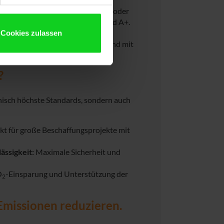
ie Akkus (unter 80 % Kapazität) oder
 haben grundsätzlich Qualitätsgrad A+.
in neuwertiges Erscheinungsbild.
Cookies zulassen
 wird jedes Notebook getestet und mit
?
nisch höchste Standards, sondern auch
kt für große Beschaffungsprojekte mit
ässigkeit:
Maximale Sicherheit und
O
-Einsparung und Unterstützung der
2
Emissionen reduzieren.