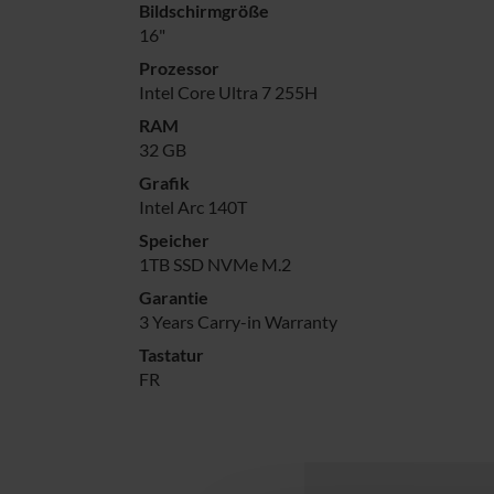
Bildschirmgröße
16"
Prozessor
Intel Core Ultra 7 255H
RAM
32 GB
Grafik
Intel Arc 140T
Speicher
1TB SSD NVMe M.2
Garantie
3 Years Carry-in Warranty
Tastatur
FR