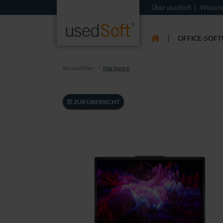
Über usedSoft
Wissen
|
OFFICE-SOF
Sie sind hier:
Hardware
ZUR ÜBERSICHT