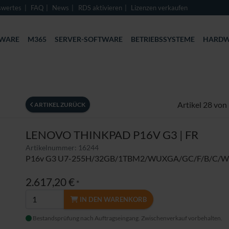
swertes
FAQ
News
RDS aktivieren
Lizenzen verkaufen
TWARE
M365
SERVER-SOFTWARE
BETRIEBSSYSTEME
HARDW
Artikel 28 von
ARTIKEL ZURÜCK
LENOVO THINKPAD P16V G3 | FR
Artikelnummer: 16244
P16v G3 U7-255H/32GB/1TBM2/WUXGA/GC/F/B/C/
2.617,20 €
*
IN DEN WARENKORB
Bestandsprüfung nach Auftragseingang. Zwischenverkauf vorbehalten.