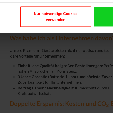
Umfassende Überarbeitung:
Kritische Komponenten w
Tastaturen werden ersetzt und aufgearbeitet. Displays
Nur notwendige Cookies
Jedes Gehäuse erhält eine neue matte Lackierung für e
verwenden
Finaler Qualitätscheck:
Nach vollständiger Überholung
einem vorinstallierten Betriebssystem versehen.
Was habe ich als Unternehmen davon
Unsere Premium+ Geräte bieten nicht nur optisch und tech
klare Vorteile für Unternehmen:
Einheitliche Qualität bei großen Bestellmengen:
Perfe
hohen Ansprüchen an Konsistenz.
3 Jahre Garantie (Batterie 1-Jahr) und höchste Zuverl
Zuverlässigkeit für Ihr Unternehmen.
Beitrag zu mehr Nachhaltigkeit:
Klimaschutz durch C
Kreislaufwirtschaft
Doppelte Ersparnis: Kosten und CO
-
2