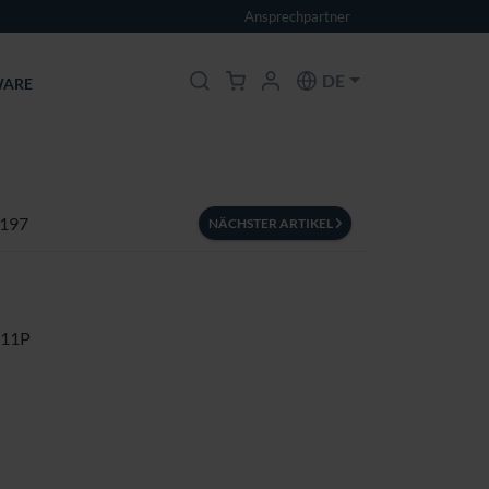
Ansprechpartner
DE
ARE
 197
NÄCHSTER ARTIKEL
W11P