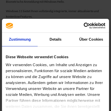
Biometrische Anmeldung mit
Windows Hello.
Windows 11 bietet Ihnen vollständig integrierte, immer aktualisierte und
kostenlose Features.
Es handelt sich hierbei um eine Upgrade-Lizenz. Diese erfordert ein
qualifizierendes Betriebssystem, beispielsweise Windows XP/7/8/8.1 Pro.
Zustimmung
Details
Über Cookies
Diese Webseite verwendet Cookies
Wir verwenden Cookies, um Inhalte und Anzeigen zu
Spezifikation
personalisieren, Funktionen für soziale Medien anbieten
zu können und die Zugriffe auf unsere Website zu
Lieferumfang
analysieren. Außerdem geben wir Informationen zu Ihrer
Lizenzrecht
Verwendung unserer Website an unsere Partner für
Sprache
soziale Medien, Werbung und Analysen weiter. Unsere
Single Language
Partner führen diese Informationen möglicherweise mit
weiteren Daten zusammen, die Sie ihnen bereitgestellt
Version