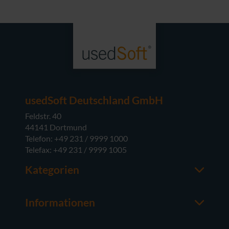
usedSoft Deutschland GmbH
Feldstr. 40
44141 Dortmund
Telefon: +49 231 / 9999 1000
Telefax: +49 231 / 9999 1005
Kategorien
Office-Software
M365
Informationen
Server-Software
Ansprechpartner
Betriebssysteme