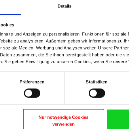
Details
Cookies
nhalte und Anzeigen zu personalisieren, Funktionen für soziale
Vender licenças e ganhar orçamento d
Website zu analysieren. Außerdem geben wir Informationen zu I
r soziale Medien, Werbung und Analysen weiter. Unsere Partner
Tem licenças Microsoft que já não são utilizadas na sua em
 Daten zusammen, die Sie ihnen bereitgestellt haben oder die s
fazer-lhe uma oferta. Também aceitamos contratos de licenç
. Sie geben Einwilligung zu unseren Cookies, wenn Sie unsere 
software que compramos e o que precisamos na nossa págin
ganhe dinheiro.
Präferenzen
Statistiken
MAIS SOBRE A VENDA DE LICENÇAS
Nur notwendige Cookies
verwenden