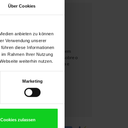
Über Cookies
 Medien anbieten zu können
e TI
hrer Verwendung unserer
 führen diese Informationen
presa? Então teremos todo o gosto em
ie im Rahmen Ihrer Nutzung
a de volume completos. Pode ler sobre o
Webseite weiterhin nutzen.
a de informações. Descubra agora e
Marketing
Cookies zulassen