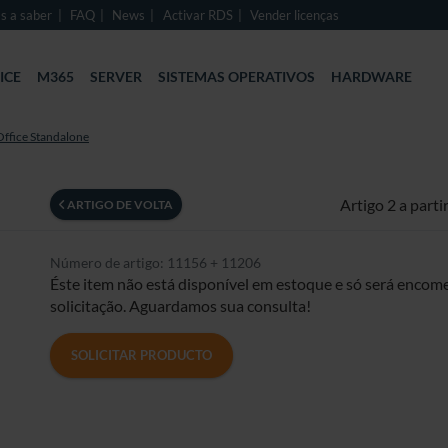
s a saber
FAQ
News
Activar RDS
Vender licenças
ICE
M365
SERVER
SISTEMAS OPERATIVOS
HARDWARE
Office Standalone
Artigo 2 a parti
ARTIGO DE VOLTA
Número de artigo: 11156 + 11206
Éste item não está disponível em estoque e só será enco
solicitação. Aguardamos sua consulta!
SOLICITAR PRODUCTO