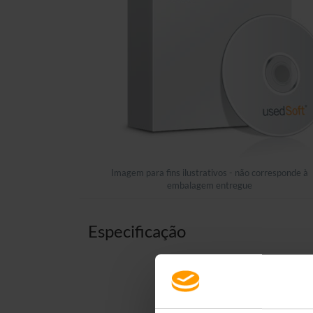
Imagem para fins ilustrativos - não corresponde à
embalagem entregue
Especificação