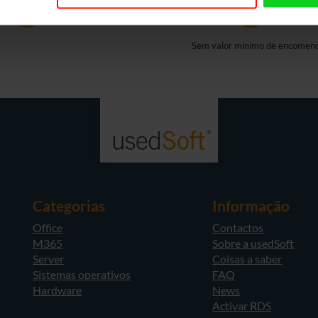
Envio grátis
Sem valor mínimo de encomen
Categorias
Informação
Office
Contactos
M365
Sobre a usedSoft
Server
Coisas a saber
Sistemas operativos
FAQ
Hardware
News
Activar RDS