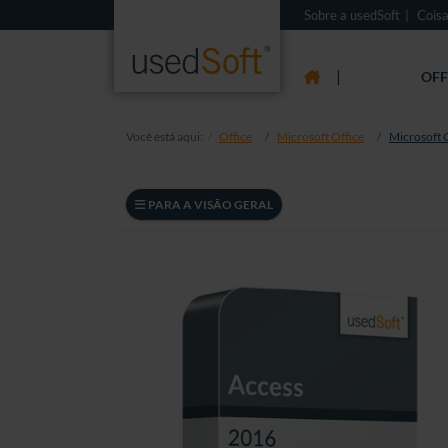
Sobre a usedSoft
Coisa
|
OFF
Você está aqui:
Office
Microsoft Office
Microsoft 
PARA A VISÃO GERAL