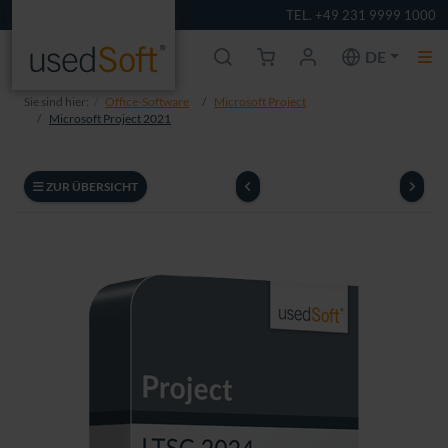
TEL. +49 231 9999 1000
DE
Sie sind hier:
Office-Software
Microsoft Project
Microsoft Project 2021
ZUR ÜBERSICHT