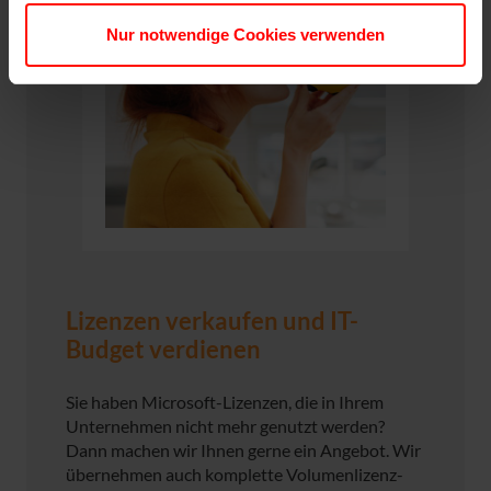
Nur notwendige Cookies verwenden
Lizenzen verkaufen und IT-
Budget verdienen
Sie haben Microsoft-Lizenzen, die in Ihrem
Unternehmen nicht mehr genutzt werden?
Dann machen wir Ihnen gerne ein Angebot. Wir
übernehmen auch komplette Volumenlizenz-