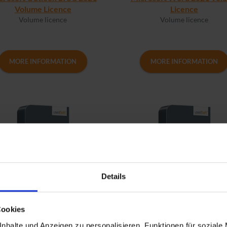
Volume Licence
Licence
Volume licence
Volume licence
MORE INFORMATION
MORE INFORMATION
Details
Cookies
soft Excel LTSC 2021 Volume
Microsoft PowerPoint 20
licence
Volume Licence
nhalte und Anzeigen zu personalisieren, Funktionen für soziale