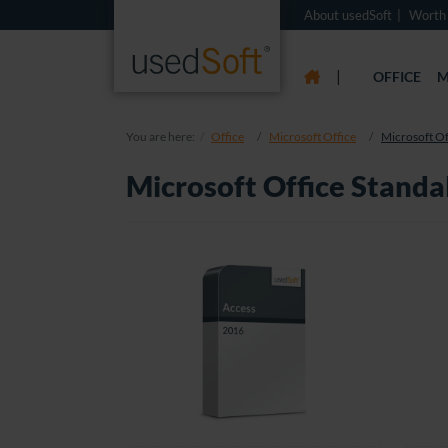
About usedSoft
Worth
|
OFFICE
M
You are here:
Office
Microsoft Office
Microsoft Of
Microsoft Office Standa