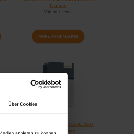
Licence
Volume licence
MORE INFORMATION
Über Cookies
19
Microsoft PowerPoint LTSC 2021
Volume Licence
 Medien anbieten zu können