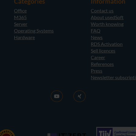
Categories
Information
Office
Contact us
M365
About usedSoft
Server
Worth knowing
Operating Systems
FAQ
Hardware
News
RDS Activation
Sell licences
Career
References
Press
Newsletter subscript