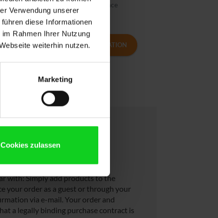
Volume licence
hrer Verwendung unserer
 führen diese Informationen
ie im Rahmen Ihrer Nutzung
MORE INFORMATION
Webseite weiterhin nutzen.
Marketing
Cookies zulassen
hop
iar with: Simply add products to the
e your order as a guest or through your
irmation via e-mail. Your order and
hat a legally binding purchase contract is