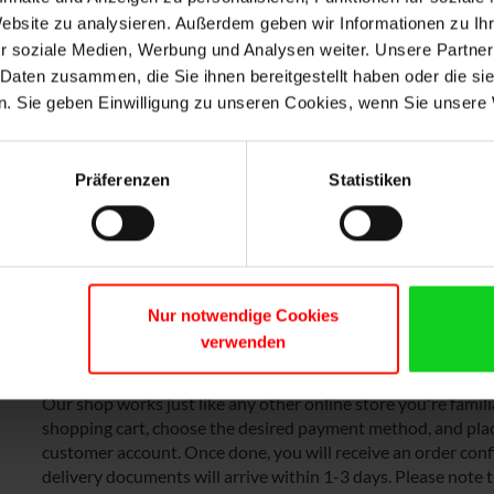
Volume licence
Volume licence
Website zu analysieren. Außerdem geben wir Informationen zu I
r soziale Medien, Werbung und Analysen weiter. Unsere Partner
 Daten zusammen, die Sie ihnen bereitgestellt haben oder die s
MORE INFORMATION
MORE INFORMATION
. Sie geben Einwilligung zu unseren Cookies, wenn Sie unsere 
Präferenzen
Statistiken
Nur notwendige Cookies
verwenden
Easy ordering process in our online s
Our shop works just like any other online store you're famil
shopping cart, choose the desired payment method, and plac
customer account. Once done, you will receive an order conf
delivery documents will arrive within 1-3 days. Please note t