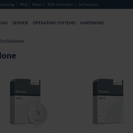
 knowing
FAQ
News
RDS Activation
Sell licences
365
SERVER
OPERATING SYSTEMS
HARDWARE
fice Standalone
lone