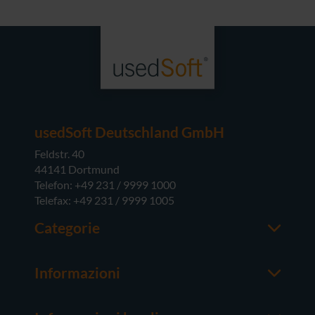
usedSoft Deutschland GmbH
Feldstr. 40
44141 Dortmund
Telefon: +49 231 / 9999 1000
Telefax: +49 231 / 9999 1005
Categorie
Office
M365
Informazioni
Server
Contatti
Sistemi operativi
Chi siamo
Hardware