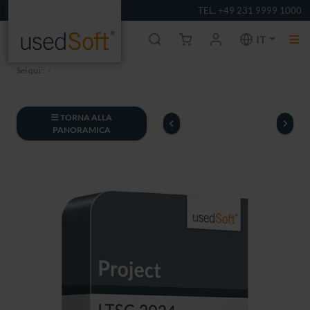
TEL. +49 231 9999 1000
IT
Sei qui::
TORNA ALLA
PANORAMICA