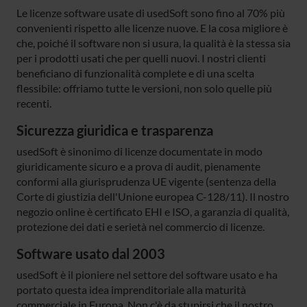
Le licenze software usate di usedSoft sono fino al 70% più
convenienti rispetto alle licenze nuove. E la cosa migliore è
che, poiché il software non si usura, la qualità è la stessa sia
per i prodotti usati che per quelli nuovi. I nostri clienti
beneficiano di funzionalità complete e di una scelta
flessibile: offriamo tutte le versioni, non solo quelle più
recenti.
Sicurezza giuridica e trasparenza
usedSoft è sinonimo di licenze documentate in modo
giuridicamente sicuro e a prova di audit, pienamente
conformi alla giurisprudenza UE vigente (sentenza della
Corte di giustizia dell'Unione europea C-128/11). Il nostro
negozio online è certificato EHI e ISO, a garanzia di qualità,
protezione dei dati e serietà nel commercio di licenze.
Software usato dal 2003
usedSoft è il pioniere nel settore del software usato e ha
portato questa idea imprenditoriale alla maturità
commerciale in Europa. Non c'è da stupirsi che il nostro