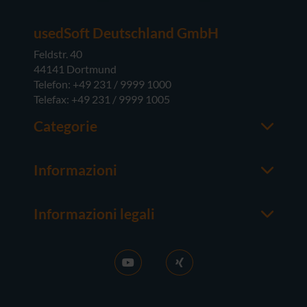
usedSoft Deutschland GmbH
Feldstr. 40
44141 Dortmund
Telefon: +49 231 / 9999 1000
Telefax: +49 231 / 9999 1005
Categorie
Office
M365
Informazioni
Server
Contatti
Sistemi operativi
Chi siamo
Hardware
Informazioni legali
Buono a sapersi
Colofone
FAQ
Condizioni generali
News
CG del contratto di acquisto
Attivazione RDS
Diritto di recesso
Vendere licenze
Tutela della Privacy
Lavora con noi