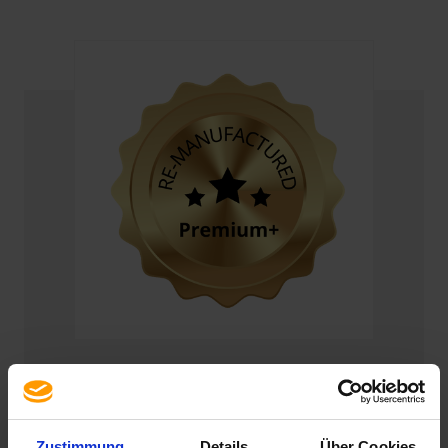
Premium+ Re-Manufactured:
Oltre il Refurbishing
Zustimmung
Details
Über Cookies