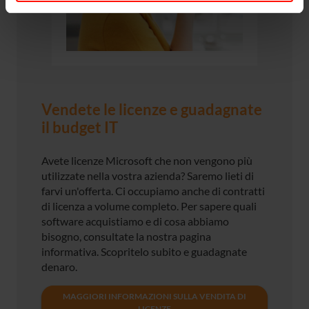
Vendete le licenze e guadagnate
il budget IT
Avete licenze Microsoft che non vengono più
utilizzate nella vostra azienda? Saremo lieti di
farvi un'offerta. Ci occupiamo anche di contratti
di licenza a volume completo. Per sapere quali
software acquistiamo e di cosa abbiamo
bisogno, consultate la nostra pagina
informativa. Scopritelo subito e guadagnate
denaro.
MAGGIORI INFORMAZIONI SULLA VENDITA DI
LICENZE