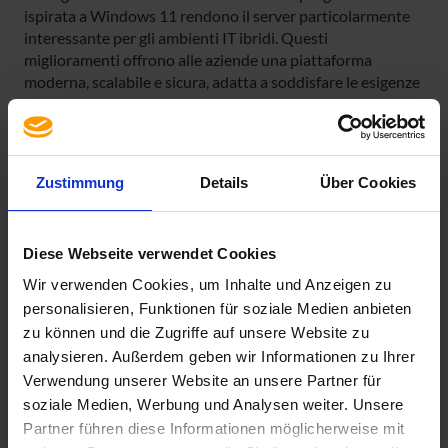
ispirata a Windows 11 rendono il server particolarmente
interessante per gli ambienti IT ibridi. Questi
miglioramenti offrono alle aziende una piattaforma
moderna, scalabile e sicura, adatta a soddisfare le esigenze
attuali e future.
Come di consueto da Microsoft Windows Server 2016, il
modello di licenza è ancora una volta basato sui core. Si
Zustimmung
Details
Über Cookies
applicano le seguenti regole:
1. Ogni processore fisico deve avere licenze per minimo
8 core.
Diese Webseite verwendet Cookies
Wir verwenden Cookies, um Inhalte und Anzeigen zu
2. Ogni server fisico deve avere licenze per minimo 16
core.
personalisieren, Funktionen für soziale Medien anbieten
zu können und die Zugriffe auf unsere Website zu
La nostra tabella vi aiuterà a farvi un'idea generale.
analysieren. Außerdem geben wir Informationen zu Ihrer
Verwendung unserer Website an unsere Partner für
soziale Medien, Werbung und Analysen weiter. Unsere
Partner führen diese Informationen möglicherweise mit