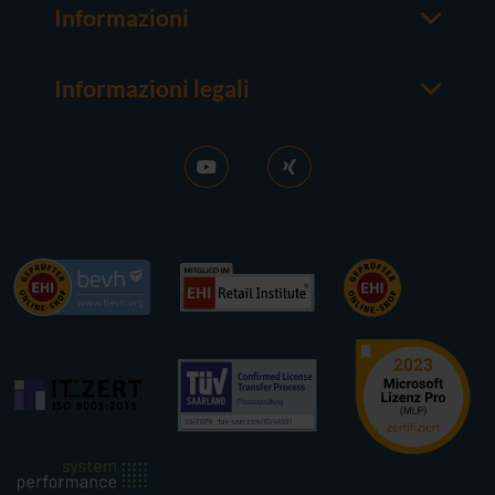
M365
Informazioni
Server
Contatti
Sistemi operativi
Chi siamo
Hardware
Informazioni legali
Buono a sapersi
Colofone
FAQ
Condizioni generali
News
CG del contratto di acquisto
Attivazione RDS
Diritto di recesso
Vendere licenze
Tutela della Privacy
Lavora con noi
Contatti
Referenze
Accessibilità
Stampa
Newsletter