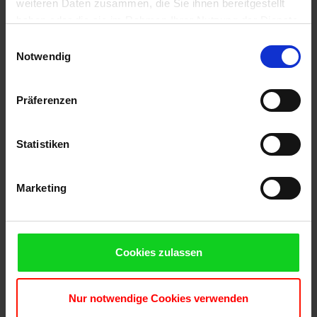
weiteren Daten zusammen, die Sie ihnen bereitgestellt
haben oder die sie im Rahmen Ihrer Nutzung der Dienste
gesammelt haben. Sie geben Einwilligung zu unseren
Einwilligungsauswahl
Cookies, wenn Sie unsere Webseite weiterhin nutzen.
Notwendig
Präferenzen
Specifica
Statistiken
Marketing
Cookies zulassen
Nur notwendige Cookies verwenden