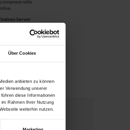
 comprese nella
ntive.
Windows Server
ccedere al Windows
dono dallo stesso
 è compatibile
Über Cookies
essere attivata
12.
 Medien anbieten zu können
hrer Verwendung unserer
 führen diese Informationen
ie im Rahmen Ihrer Nutzung
Webseite weiterhin nutzen.
Marketing