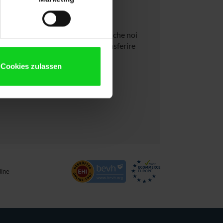
e di licenze?
tità! Perché, proprio come voi, anche noi
ù vantaggiose. Saremo lieti di trasferire
e bisogno e in quale quantità.
Cookies zulassen
dine