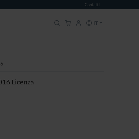
Contatti
IT
 6
016 Licenza