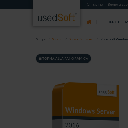
Chi siamo
Buono a sap
|
OFFICE
M
Sei qui::
Server
Server-Software
Microsoft Window
TORNA ALLA PANORAMICA