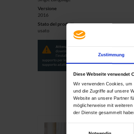
Versione
2016
Stato del prodotto
usato
Attenzione:
non possiamo offrire nessun
downloadimage per l’installazione. Affinché
Zustimmung
l’installazione vada a buon fine è necessario un
supporto per le licenze volume. Trova le licenze con il
supporto adatto nel nostro shop.
Diese Webseite verwendet 
Wir verwenden Cookies, um I
und die Zugriffe auf unsere 
Website an unsere Partner fü
möglicherweise mit weiteren
der Dienste gesammelt haben
Einwilligungsauswahl
Notwendig