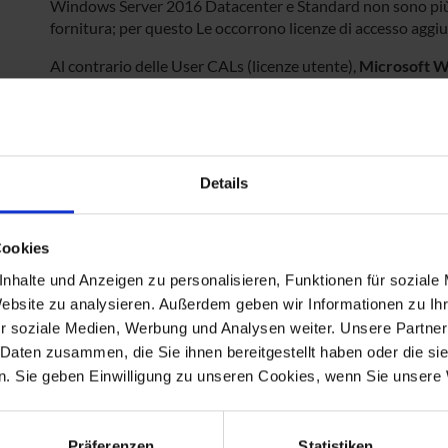
Windows Server 2016 Datacenter e Standard non sono più
fornitura; per questo Le occorrono licenze di accesso aggiu
Al contrario delle User CALs (licenze utente),
Microsoft 
Device CAL 2016 dà diritto al dispositivo (Device) di a
Server
. Questa soluzione è ideale per più utenti che acce
dispositivo.
La licenza di accesso Microsoft Windows Device CAL 2016
Details
verso il basso
(capace di downgrade)
, i.e. ad esempio può 
anche in combinazione con Microsoft Windows Server 20
Cookies
nhalte und Anzeigen zu personalisieren, Funktionen für soziale
Website zu analysieren. Außerdem geben wir Informationen zu I
r soziale Medien, Werbung und Analysen weiter. Unsere Partner
 Daten zusammen, die Sie ihnen bereitgestellt haben oder die s
. Sie geben Einwilligung zu unseren Cookies, wenn Sie unsere 
Präferenzen
Statistiken