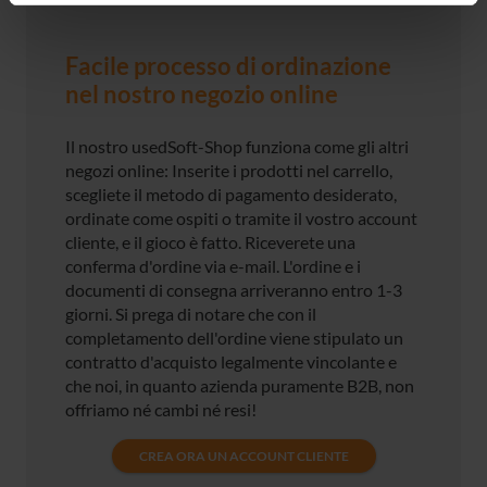
Facile processo di ordinazione
nel nostro negozio online
Il nostro usedSoft-Shop funziona come gli altri
negozi online: Inserite i prodotti nel carrello,
scegliete il metodo di pagamento desiderato,
ordinate come ospiti o tramite il vostro account
cliente, e il gioco è fatto. Riceverete una
conferma d'ordine via e-mail. L'ordine e i
documenti di consegna arriveranno entro 1-3
giorni. Si prega di notare che con il
completamento dell'ordine viene stipulato un
contratto d'acquisto legalmente vincolante e
che noi, in quanto azienda puramente B2B, non
offriamo né cambi né resi!
CREA ORA UN ACCOUNT CLIENTE