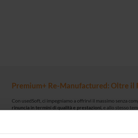
Premium+ Re-Manufactured: Oltre il 
Con usedSoft, ci impegniamo a offrirvi il massimo senza com
rinuncia in termini di qualità e prestazioni
, e allo stesso t
all'acquisto di dispositivi nuovi
. Ecco perché abbiamo scelt
di qualità Premium+ –
un processo di rigenerazione che va 
Il nostro hardware Re-Manufactured stabilisce nuovi parametr