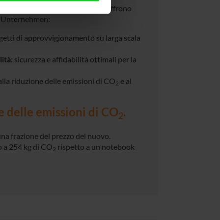
 standard tecnici ed estetici, ma offrono
ür Unternehmen:
getti di approvvigionamento su larga scala
ità:
sicurezza e affidabilità ottimali per la
alla riduzione delle emissioni di CO
e al
2
e delle emissioni di CO
.
2
 una frazione del prezzo del nuovo.
o a 254 kg di CO
rispetto a un notebook
2