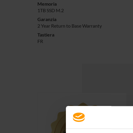
Memoria
1TB SSD M.2
Garanzia
2 Year Return to Base Warranty
Tastiera
FR