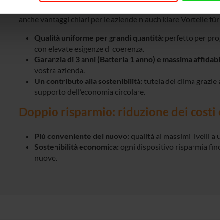
I nostri dispositivi Premium+ non solo garantiscono i più alti
anche vantaggi chiari per le aziende:n auch klare Vorteile f
Qualità uniforme per grandi quantità:
perfetto per pro
con elevate esigenze di coerenza.
Garanzia di 3 anni (Batteria 1 anno) e massima affidabil
vostra azienda.
Un contributo alla sostenibilità:
tutela del clima grazie 
supporto dell’economia circolare.
Doppio risparmio: riduzione dei costi 
Più conveniente del nuovo:
qualità ai massimi livelli a
Sostenibilità economica:
ogni dispositivo risparmia fin
nuovo.