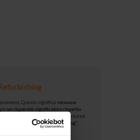
Refurbishing
promessi. Questo significa:
nessuna
empo
un risparmio significativo rispetto
o di proporvi hardware Re-Manufactured
ben oltre il semplice "refurbishing".
i di qualità, sostenibilità ed