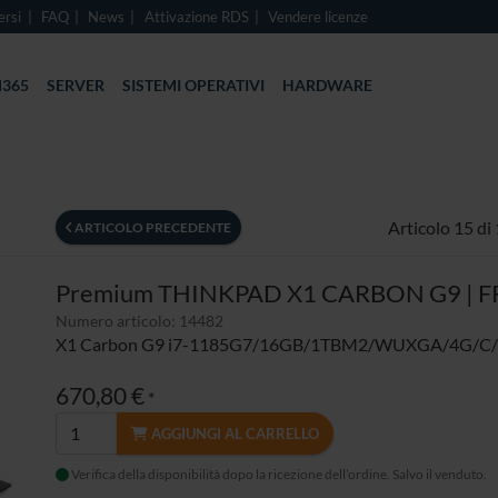
ersi
FAQ
News
Attivazione RDS
Vendere licenze
365
SERVER
SISTEMI OPERATIVI
HARDWARE
Articolo 15 di
ARTICOLO PRECEDENTE
Premium THINKPAD X1 CARBON G9 | F
Numero articolo: 14482
X1 Carbon G9 i7-1185G7/16GB/1TBM2/WUXGA/4G/C
670,80 €
*
AGGIUNGI AL CARRELLO
Verifica della disponibilità dopo la ricezione dell’ordine. Salvo il venduto.