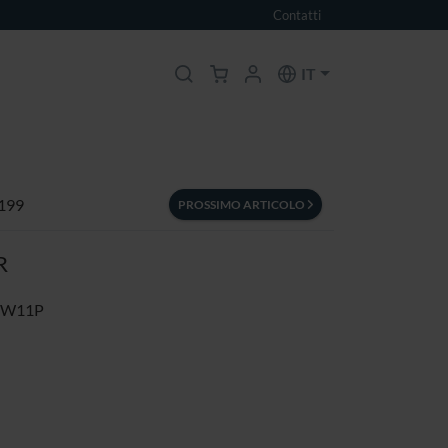
Contatti
IT
 199
PROSSIMO ARTICOLO
R
/W11P