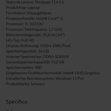
Teqcycle Lenovo Thinkpad T14 G1
Produkttyp: Laptop
Formfaktor: Klappgehäuse
Prozessorfamilie: Intel® Core™ i5
Prozessor: i5-10310U
Prozessor-Taktfrequenz: 1,7 GHz
Bildschirmdiagonale: 35,6 cm (14")
HD-Typ: Full HD
Display-Auflösung: 1920 x 1080 Pixel
Speicherkapazität: 16 GB
Interner Speichertyp: DDR4-SDRAM
Gesamtspeicherkapazität: 512 GB
Speichermedien: SSD
Eingebautes Grafikkartenmodell: Intel® UHD Graphics
Installiertes Betriebssystem: Windows 11 Pro
Produktfarbe: Schwarz
Specifica