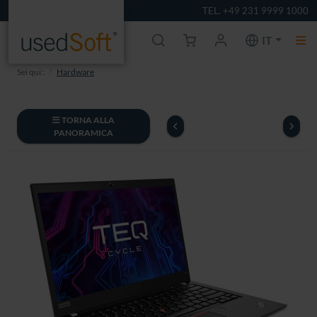
TEL. +49 231 9999 1000
IT
Sei qui::
Hardware
TORNA ALLA
PANORAMICA