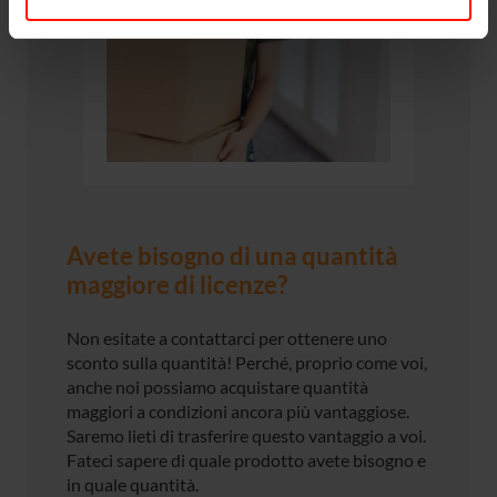
Avete bisogno di una quantità
maggiore di licenze?
Non esitate a contattarci per ottenere uno
sconto sulla quantità! Perché, proprio come voi,
anche noi possiamo acquistare quantità
maggiori a condizioni ancora più vantaggiose.
Saremo lieti di trasferire questo vantaggio a voi.
Fateci sapere di quale prodotto avete bisogno e
in quale quantità.