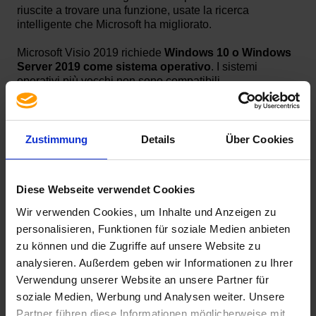
riuscite a trovare una funzione, usate la ricerca
intelligente che Microsoft ha migliorato.
Microsoft Visio 2019 richiede
Windows 10 o Windows
Server 2019 come sistema operativo
. I sistemi
operativi più vecchi non sono compatibili.
Per installare Microsoft Visio 2019 è necessaria una
connessione Internet attiva. Le istruzioni per
l'installazione video si trovano ai seguenti link:
Zustimmung
Details
Über Cookies
Office Customization
https://youtu.be/S63hnNEa8sc
Tool:
Diese Webseite verwendet Cookies
Office Deployment
https://youtu.be/7RbOcoWCh04
Tool:
Wir verwenden Cookies, um Inhalte und Anzeigen zu
personalisieren, Funktionen für soziale Medien anbieten
Attenzione! Le versioni Windows Installer non si
zu können und die Zugriffe auf unsere Website zu
possono installare in presenza di versioni Click-to-
analysieren. Außerdem geben wir Informationen zu Ihrer
Run!
Verwendung unserer Website an unsere Partner für
soziale Medien, Werbung und Analysen weiter. Unsere
Partner führen diese Informationen möglicherweise mit