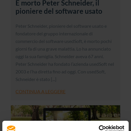
È morto Peter Schneider, il
pioniere del software usato
Peter Schneider, pioniere del software usato e
fondatore del gruppo internazionale di
commercio del software usedSoft, è morto pochi
giorni fa di una grave malattia. Lo ha annunciato
oggi la sua famiglia. Schneider aveva 67 anni.
Peter Schneider ha fondato l’azienda usedSoft nel
2003 e l’ha diretta fino ad oggi. Con usedSoft,
Schneider è stato [...]
CONTINUA A LEGGERE