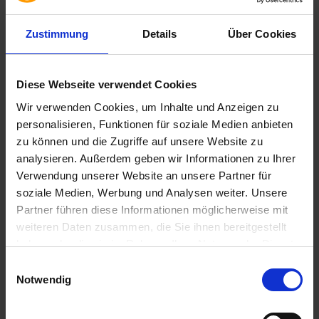
Zustimmung
Details
Über Cookies
Diese Webseite verwendet Cookies
12. Maggio 2022
Wir verwenden Cookies, um Inhalte und Anzeigen zu
Il software usato è sostenibile
personalisieren, Funktionen für soziale Medien anbieten
zu können und die Zugriffe auf unsere Website zu
analysieren. Außerdem geben wir Informationen zu Ihrer
Vestiti in cotone biologico, verdure della regione,
Verwendung unserer Website an unsere Partner für
imballaggi di carta: in privato, molte persone
soziale Medien, Werbung und Analysen weiter. Unsere
prestano consapevolmente attenzione agli
Partner führen diese Informationen möglicherweise mit
acquisti sostenibili. Ma anche il software usato è
weiteren Daten zusammen, die Sie ihnen bereitgestellt
sostenibile: Nell'indagine di mercato di
haben oder die sie im Rahmen Ihrer Nutzung der Dienste
quest'anno, il fornitore di software usato usedSoft
gesammelt haben. Sie geben Einwilligung zu unseren
Einwilligungsauswahl
ha chiesto agli oltre 150 acquirenti partecipanti,
Cookies, wenn Sie unsere Webseite weiterhin nutzen.
Notwendig
provenienti da aziende, enti pubblici e dal settore
del software, [...]