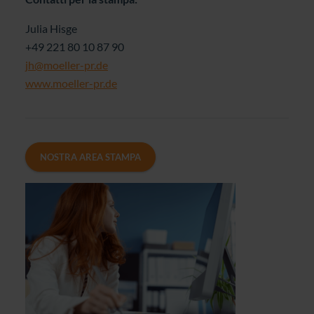
Julia Hisge
+49 221 80 10 87 90
jh@moeller-pr.de
www.moeller-pr.de
NOSTRA AREA STAMPA