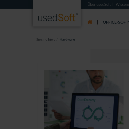
Über usedSoft
Wissen
|
OFFICE-SOF
Sie sind hier:
Hardware