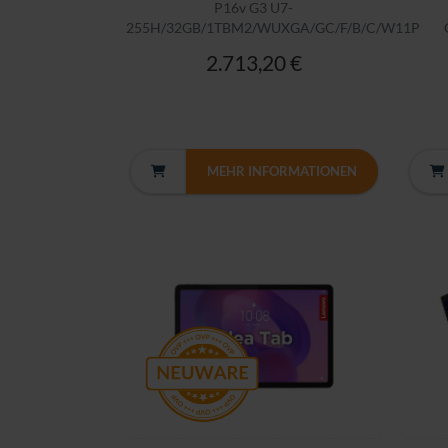
P16v G3 U7-
255H/32GB/1TBM2/WUXGA/GC/F/B/C/W11P
2.713,20 €
MEHR INFORMATIONEN