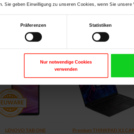
. Sie geben Einwilligung zu unseren Cookies, wenn Sie unsere 
10210U/16GB/256M2/FHD/C/
538,80 €
480,00 €
Präferenzen
Statistiken
MEHR INFORMATIONEN
MEHR INFORMATIO
Nur notwendige Cookies
verwenden
LENOVO TAB ONE
Premium THINKPAD X1 CA