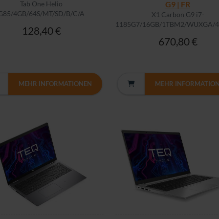
Tab One Helio
G9 | FR
G85/4GB/64S/MT/SD/B/C/A
X1 Carbon G9 i7-
1185G7/16GB/1TBM2/WUXGA/
128,40 €
670,80 €
MEHR INFORMATIONEN
MEHR INFORMATIO