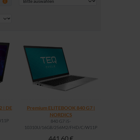
 | DE
Premium ELITEBOOK 840 G7 |
NORDICS
W11P
840 G7 i5-
10310U/16GB/256M2/FHD/C/W11P
441,60 €