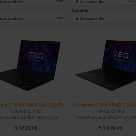
Garantie
ium THINKPAD T14S G1 | FR
Premium+ THINKPAD T14 G2
T14s G1 R5 PRO
T14 G2 R5 PRO
0U/16GB/512M2/FHD/C/W11P
4650U/16GB/256M2/FHD/C/
378,00 €
514,80 €