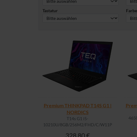
Tastatur
Farbe
Premium THINKPAD T14S G1 |
Prem
NORDICS
465
T14s G1 i5-
10210U/8GB/256M2/FHD/C/W11P
328,80 €