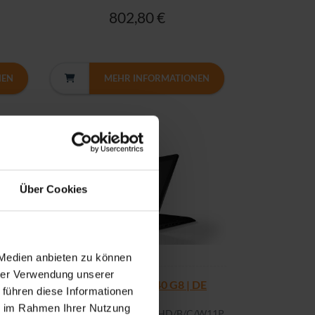
802,80 €
NEN
MEHR INFORMATIONEN
Über Cookies
 Medien anbieten zu können
hrer Verwendung unserer
RBON
HP ELITEBOOK 840 G8 | DE
 führen diese Informationen
840 G8 i5-
ie im Rahmen Ihrer Nutzung
1145G7/16GB/256M2/FHD/B/C/W11P