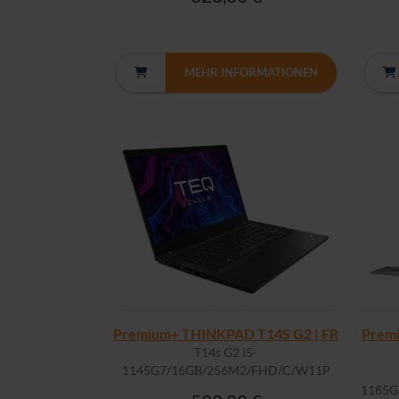
MEHR INFORMATIONEN
Premium+ THINKPAD T14S G2 | FR
Prem
T14s G2 i5-
1145G7/16GB/256M2/FHD/C/W11P
1185G