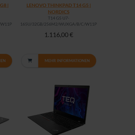
G8 |
LENOVO THINKPAD T14 G5 |
NORDICS
T14 G5 U7-
/W11P
165U/32GB/256M2/WUXGA/B/C/W11P
1.116,00 €
NEN
MEHR INFORMATIONEN