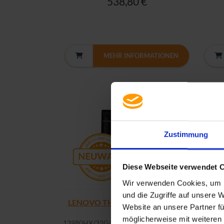
538,80 €
MEHR INFORMATIONEN
Zustimmung
Diese Webseite verwendet 
Wir verwenden Cookies, um I
und die Zugriffe auf unsere 
LENOVO THINKPAD P16 G2 | FR
Prem
Website an unsere Partner fü
P16 G2 i9-
möglicherweise mit weiteren
13980HX/32G/1TBM2/WQXGA/GC/4U/F/W11P
113