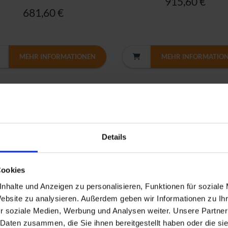
915,60 €
681,60 €
MEHR INFORMATIONEN
MEHR INFORMATIO
Details
Cookies
nhalte und Anzeigen zu personalisieren, Funktionen für soziale
Website zu analysieren. Außerdem geben wir Informationen zu I
ium+ THINKPAD T14S G2 | ES
Premium THINKPAD X1 CA
r soziale Medien, Werbung und Analysen weiter. Unsere Partner
T14s G2 i5-
G8 | FR
 Daten zusammen, die Sie ihnen bereitgestellt haben oder die s
5G7/16GB/256M2/FHD/C/W11P
X1 Carbon G8 i5-