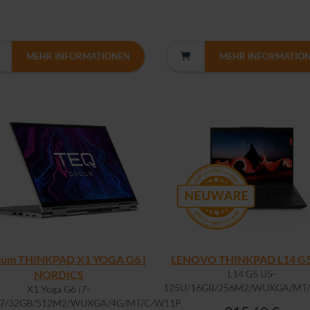
MEHR INFORMATIONEN
MEHR INFORMATIO
ium THINKPAD X1 YOGA G6 |
LENOVO THINKPAD L14 G5 
NORDICS
L14 G5 U5-
125U/16GB/256M2/WUXGA/MT/B
X1 Yoga G6 i7-
7/32GB/512M2/WUXGA/4G/MT/C/W11P