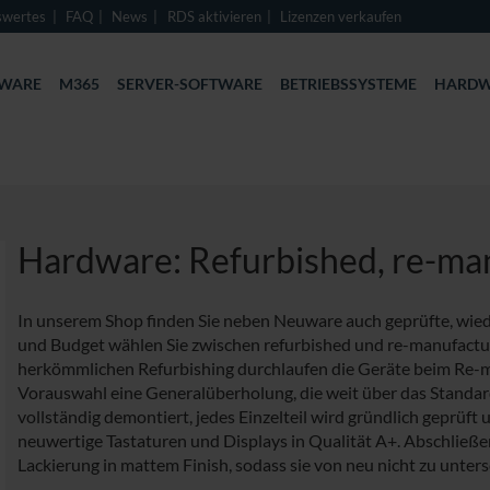
swertes
FAQ
News
RDS aktivieren
Lizenzen verkaufen
TWARE
M365
SERVER-SOFTWARE
BETRIEBSSYSTEME
HARDW
Hardware: Refurbished, re-ma
In unserem Shop finden Sie neben Neuware auch geprüfte, wiede
und Budget wählen Sie zwischen refurbished und re-manufactu
herkömmlichen Refurbishing durchlaufen die Geräte beim Re-m
Vorauswahl eine Generalüberholung, die weit über das Standar
vollständig demontiert, jedes Einzelteil wird gründlich geprüft
neuwertige Tastaturen und Displays in Qualität A+. Abschließ
Lackierung in mattem Finish, sodass sie von neu nicht zu unters