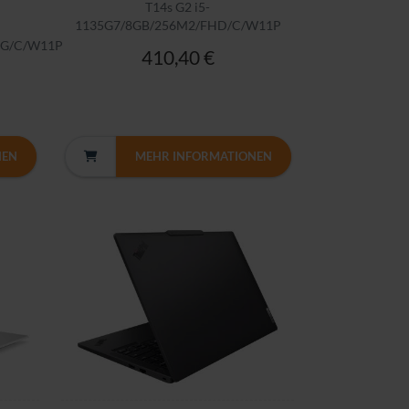
T14s G2 i5-
1135G7/8GB/256M2/FHD/C/W11P
4G/C/W11P
410,40 €
NEN
MEHR INFORMATIONEN