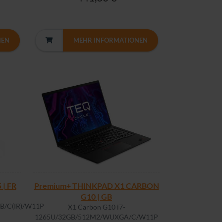
NEN
MEHR INFORMATIONEN
| FR
Premium+ THINKPAD X1 CARBON
G10 | GB
/C(IR)/W11P
X1 Carbon G10 i7-
1265U/32GB/512M2/WUXGA/C/W11P