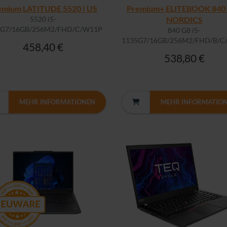
emium LATITUDE 5520 | US
Premium+ ELITEBOOK 840 
5520 i5-
NORDICS
5G7/16GB/256M2/FHD/C/W11P
840 G8 i5-
1135G7/16GB/256M2/FHD/B/C
458,40 €
538,80 €
MEHR INFORMATIONEN
MEHR INFORMATIO